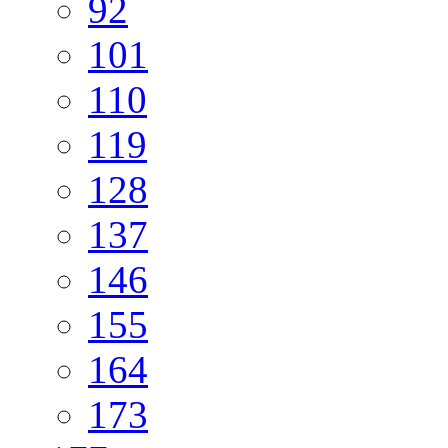
92
101
110
119
128
137
146
155
164
173