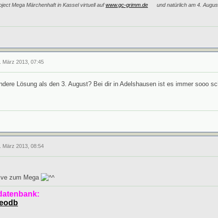
ject Mega Märchenhaft in Kassel virtuell auf
www.gc-grimm.de
und natürlich am 4. Augus
. März 2013, 07:45
andere Lösung als den 3. August? Bei dir in Adelshausen ist es immer sooo 
. März 2013, 08:54
ative zum Mega
datenbank:
geodb