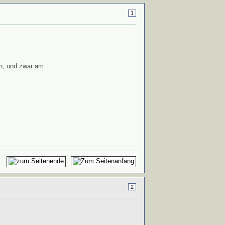
1
en, und zwar am
2