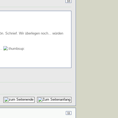
10
n. Schnief. Wir überlegen noch... würden
..
11