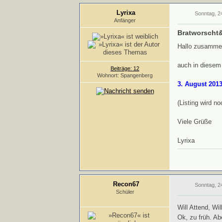
Lyrixa
Sonntag, 2
Anfänger
Bratworscht
Hallo zusamme
auch in diesem
Beiträge: 12
Wohnort: Spangenberg
3. August 201
(Listing wird no
Viele Grüße
Lyrixa
Recon67
Sonntag, 2
Schüler
Will Attend, Wil
Ok, zu früh. Ab