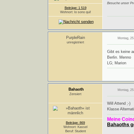
Besuche unser Pro
Beiträge: 1 519
Wohnort: Io sono qui!
PurpleRain
Montag, 25
unregistriert
Gibt es keine 
Berlin. Menno
LG; Marion
Bahaoth
Montag, 25
Zensiert
Will Attend ;-)
Klasse Altern
Meine Coin
Beiträge: 869
Bahaoths 
Wohnort: Kassel
Beruf: Student