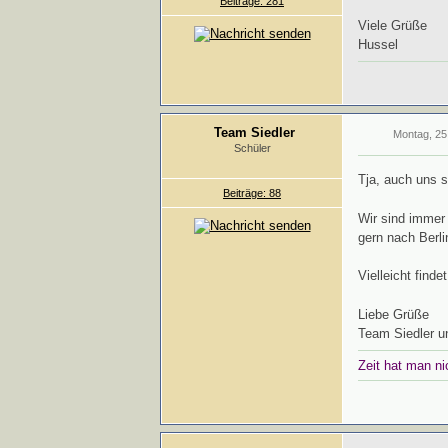
Beiträge: 281
Viele Grüße
Hussel
Team Siedler
Montag, 25
Schüler
Tja, auch uns s
Beiträge: 88
Wir sind immer
gern nach Berlin
Vielleicht find
Liebe Grüße
Team Siedler un
Zeit hat man ni