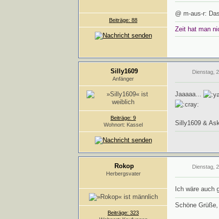
@ m-aus-r: Das 
Beiträge: 88
Zeit hat man ni
Silly1609
Dienstag, 
Anfänger
Jaaaaa...
Beiträge: 9
Silly1609 & As
Wohnort: Kassel
Rokop
Dienstag, 
Herbergsvater
Ich wäre auch g
Schöne Grüße
Beiträge: 323