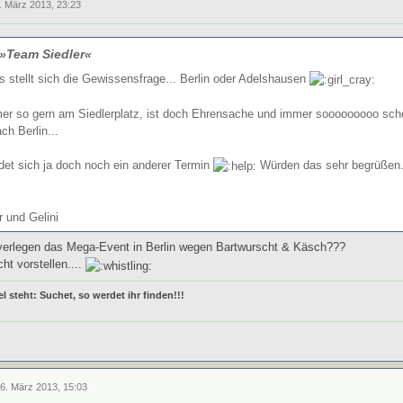
. März 2013, 23:23
 »Team Siedler«
s stellt sich die Gewissensfrage... Berlin oder Adelshausen
mer so gern am Siedlerplatz, ist doch Ehrensache und immer sooooooooo schö
ch Berlin...
indet sich ja doch noch ein anderer Termin
Würden das sehr begrüßen.
 und Gelini
 verlegen das Mega-Event in Berlin wegen Bartwurscht & Käsch???
ht vorstellen....
l steht: Suchet, so
werdet ihr finden!!!
26. März 2013, 15:03