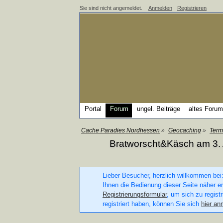
Sie sind nicht angemeldet.
Anmelden
Registrieren
Portal
Forum
ungel. Beiträge
altes Forum
Cache Paradies Nordhessen
»
Geocaching
»
Term
Bratworscht&Käsch am 3.
Lieber Besucher, herzlich willkommen bei:
Ihnen die Bedienung dieser Seite näher er
Registrierungsformular
, um sich zu regist
registriert haben, können Sie sich
hier an