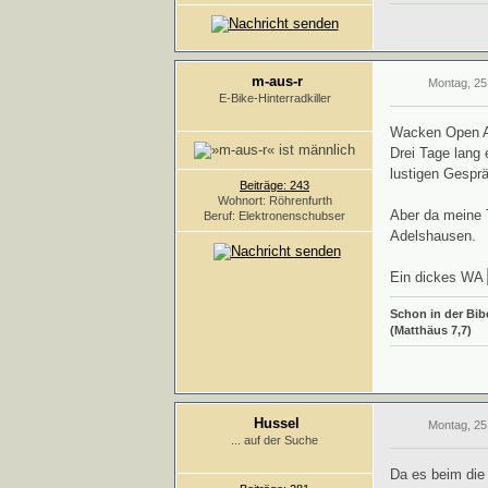
m-aus-r
Montag, 25
E-Bike-Hinterradkiller
Wacken Open Air
Drei Tage lang 
lustigen Gesprä
Beiträge: 243
Wohnort: Röhrenfurth
Aber da meine 
Beruf: Elektronenschubser
Adelshausen.
Ein dickes WA
Schon in der Bibe
(Matthäus 7,7)
Hussel
Montag, 25
... auf der Suche
Da es beim die 