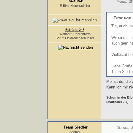
m-aus-r
Montag, 25
E-Bike-Hinterradkiller
Zitat von
Tja, auch un
Beiträge: 243
Wohnort: Röhrenfurth
Wir sind im
Beruf: Elektronenschubser
auch gern na
Vielleicht f
Liebe Grüße
Team Siedler
Meinst du, die
Kann ich mir nic
Schon in der Bibe
(Matthäus 7,7)
Team Siedler
Dienstag, 
Schüler