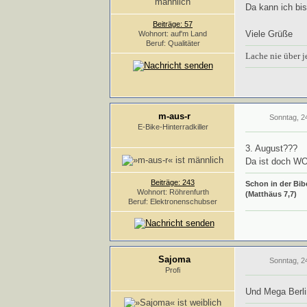
Da kann ich bis
Beiträge: 57
Viele Grüße
Wohnort: auf'm Land
Beruf: Qualitäter
Lache nie über 
m-aus-r
Sonntag, 2
E-Bike-Hinterradkiller
3. August???
Da ist doch WO
Beiträge: 243
Schon in der Bibe
Wohnort: Röhrenfurth
(Matthäus 7,7)
Beruf: Elektronenschubser
Sajoma
Sonntag, 2
Profi
Und Mega Berlin