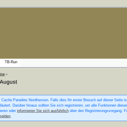
TB-Run
ine
»
 August
 Cache Paradies Nordhessen. Falls dies Ihr erster Besuch auf dieser Seite ist
läutert. Darüber hinaus sollten Sie sich registrieren, um alle Funktionen die
rieren oder
informieren Sie sich ausführlich
über den Registrierungsvorgang. Fa
melden
.