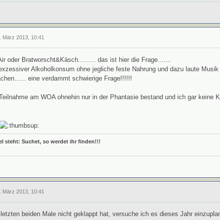
. März 2013, 10:41
 oder Bratworscht&Käsch......... das ist hier die Frage.......
exzessiver Alkoholkonsum ohne jegliche feste Nahrung und dazu laute Musik o
chen...... eine verdammt schwierige Frage!!!!!!
Teilnahme am WOA ohnehin nur in der Phantasie bestand und ich gar keine Ka
l steht: Suchet, so
werdet ihr finden!!!
. März 2013, 10:41
letzten beiden Male nicht geklappt hat, versuche ich es dieses Jahr einzuplan