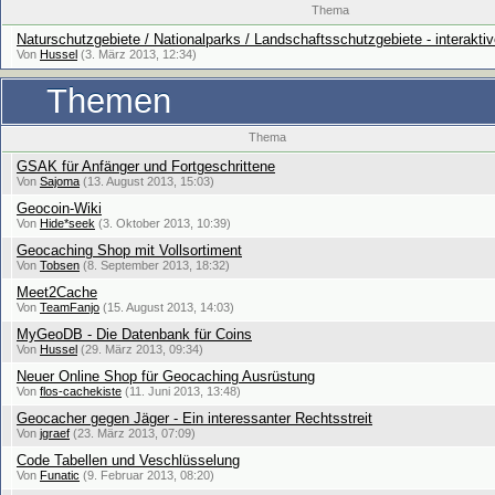
Thema
Naturschutzgebiete / Nationalparks / Landschaftsschutzgebiete - interakti
Von
Hussel
(3. März 2013, 12:34)
Themen
Thema
GSAK für Anfänger und Fortgeschrittene
Von
Sajoma
(13. August 2013, 15:03)
Geocoin-Wiki
Von
Hide*seek
(3. Oktober 2013, 10:39)
Geocaching Shop mit Vollsortiment
Von
Tobsen
(8. September 2013, 18:32)
Meet2Cache
Von
TeamFanjo
(15. August 2013, 14:03)
MyGeoDB - Die Datenbank für Coins
Von
Hussel
(29. März 2013, 09:34)
Neuer Online Shop für Geocaching Ausrüstung
Von
flos-cachekiste
(11. Juni 2013, 13:48)
Geocacher gegen Jäger - Ein interessanter Rechtsstreit
Von
jgraef
(23. März 2013, 07:09)
Code Tabellen und Veschlüsselung
Von
Funatic
(9. Februar 2013, 08:20)