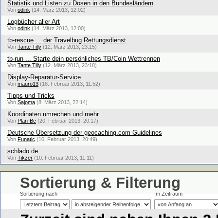
Statistik und Listen zu Dosen in den Bundesländern
Von
odink
(14. März 2013, 12:02)
Logbücher aller Art
Von
odink
(14. März 2013, 12:00)
tb-rescue ... der Travelbug Rettungsdienst
Von
Tante Tilly
(12. März 2013, 23:15)
tb-run ... Starte dein persönliches TB/Coin Wettrennen
Von
Tante Tilly
(12. März 2013, 23:18)
Display-Reparatur-Service
Von
mauro13
(18. Februar 2013, 11:52)
Tipps und Tricks
Von
Sajoma
(8. März 2013, 22:14)
Koordinaten umrechen und mehr
Von
Plan-Be
(20. Februar 2013, 20:17)
Deutsche Übersetzung der geocaching.com Guidelines
Von
Funatic
(10. Februar 2013, 20:49)
schlado.de
Von
Tikzer
(10. Februar 2013, 11:11)
Sortierung & Filterung
Sortierung nach
Im Zeitraum