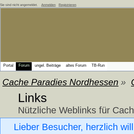
Sie sind nicht angemeldet.
Anmelden
Registrieren
Portal
Forum
ungel. Beiträge
altes Forum
TB-Run
Cache Paradies Nordhessen
»
Links
Nützliche Weblinks für Cac
Lieber Besucher, herzlich w